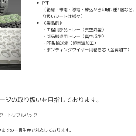
PPF
（絶縁・帯電・導電・練込から印刷2種3層など
り扱いシートは様々）
《製品例》
・工程用部品トレー（真空成型
・部品搬送用トレー（真空成型
・PP製輸送箱（超音波加工）
・ボンディングワイヤー用巻き芯（金属加工）
ージの取り扱いを目指しております。
ク・トリプルパック
産までの一貫生産で対応しております。