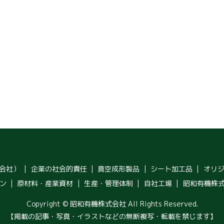
会社）
企業の社会的責任
真空成形製品
シート加工品
オリ
ン
原材料・産業資材
生産・管理体制
自社工場
昭和有機株
Copyright © 昭和有機株式会社 All Rights Reserved.
【掲載の記事・写真・イラストなどの無断複写・転載を禁じます】